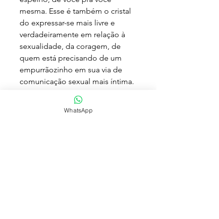
mesma. Esse é também o cristal
do expressar-se mais livre e
verdadeiramente em relação à
sexualidade, da coragem, de
quem está precisando de um
empurrãozinho em sua via de
comunicação sexual mais íntima.
Para quem ainda não tem
WhatsApp
experiência com fisioterapia
pélvica, exercícios de kegel ou
pompoarismo, sugerimos que
comece a utilização com o ovo
grande ou médio - à medida que
sentir as paredes vaginais mais
contraídas, passe então para o
uso do egg pequeno.